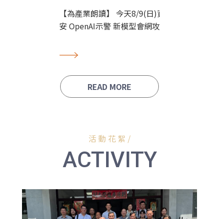
【週六一書
【為產業朗讀】 今天8/9(日)資
安 OpenAI示警 新模型會網攻
READ MORE
活 動 花 絮 /
ACTIVITY